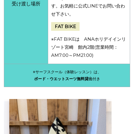
受け渡し場所
す。お気軽に公式LINEでお問い合わ
せ下さい。
FAT BIKE
※FAT BIKEは ANAホリデイインリ
ゾート宮崎 館内2階(営業時間：
AM7:00～PM21:00)
※サーフスクール（体験レッスン）は、
ボード・ウエットスーツ無料貸出
付き