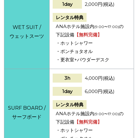
1day
2,000円(税込)
レンタル特典
ANAホテル施設内
の
WET SUIT /
(9:00〜17:00)
下記設備
【無料完備】
ウェットスーツ
・ホットシャワー
・ポンチョタオル
・更衣室+パウダーデスク
3h
4,000円(税込)
1day
6,000円(税込)
レンタル特典
SURF BOARD /
ANAホテル施設内
の
(9:00〜17:00)
サーフボード
下記設備
【無料完備】
・ホットシャワー