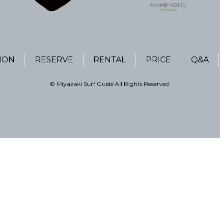
ION
RESERVE
RENTAL
PRICE
Q&A
© Miyazaki Surf Guide All Rights Reserved.