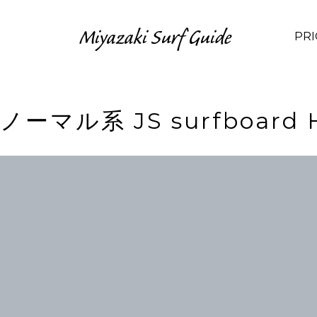
Miyazaki Surf Guide
PRI
ノーマル系 JS surfboard H